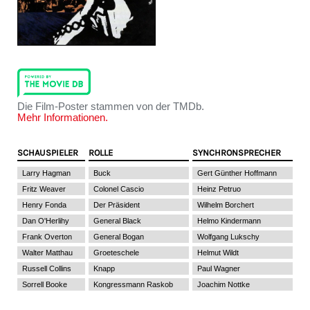
Die Film-Poster stammen von der TMDb.
Mehr Informationen.
SCHAUSPIELER
ROLLE
SYNCHRONSPRECHER
Larry Hagman
Buck
Gert Günther Hoffmann
Fritz Weaver
Colonel Cascio
Heinz Petruo
Henry Fonda
Der Präsident
Wilhelm Borchert
Dan O'Herlihy
General Black
Helmo Kindermann
Frank Overton
General Bogan
Wolfgang Lukschy
Walter Matthau
Groeteschele
Helmut Wildt
Russell Collins
Knapp
Paul Wagner
Sorrell Booke
Kongressmann Raskob
Joachim Nottke