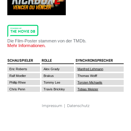
Die Film-Poster stammen von der TMDb.
Mehr Informationen.
SCHAUSPIELER
ROLLE
SYNCHRONSPRECHER
Eric Roberts
Alex Grady
Manfred Lehmann
Ralf Moeller
Brakus
Thomas Wolff
Phillip Rhee
Tommy Lee
Torsten Michaelis
Chris Penn
Travis Brickley
Tobias Meister
Impressum
|
Datenschutz