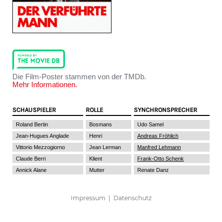
Die Film-Poster stammen von der TMDb.
Mehr Informationen.
SCHAUSPIELER
ROLLE
SYNCHRONSPRECHER
Roland Bertin
Bosmans
Udo Samel
Jean-Hugues Anglade
Henri
Andreas Fröhlich
Vittorio Mezzogiorno
Jean Lerman
Manfred Lehmann
Claude Berri
Klient
Frank-Otto Schenk
Annick Alane
Mutter
Renate Danz
Impressum
|
Datenschutz