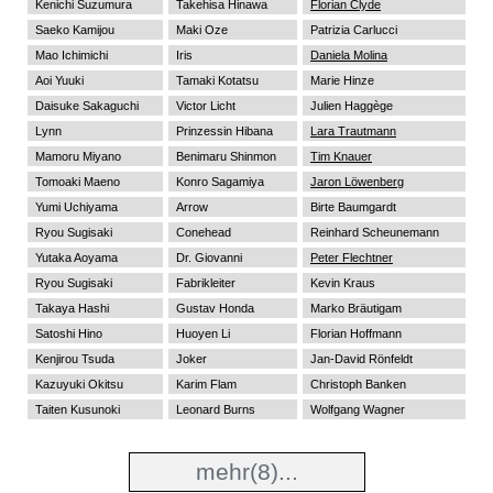
Kenichi Suzumura
Takehisa Hinawa
Florian Clyde
Saeko Kamijou
Maki Oze
Patrizia Carlucci
Mao Ichimichi
Iris
Daniela Molina
Aoi Yuuki
Tamaki Kotatsu
Marie Hinze
Daisuke Sakaguchi
Victor Licht
Julien Haggège
Lynn
Prinzessin Hibana
Lara Trautmann
Mamoru Miyano
Benimaru Shinmon
Tim Knauer
Tomoaki Maeno
Konro Sagamiya
Jaron Löwenberg
Yumi Uchiyama
Arrow
Birte Baumgardt
Ryou Sugisaki
Conehead
Reinhard Scheunemann
Yutaka Aoyama
Dr. Giovanni
Peter Flechtner
Ryou Sugisaki
Fabrikleiter
Kevin Kraus
Takaya Hashi
Gustav Honda
Marko Bräutigam
Satoshi Hino
Huoyen Li
Florian Hoffmann
Kenjirou Tsuda
Joker
Jan-David Rönfeldt
Kazuyuki Okitsu
Karim Flam
Christoph Banken
Taiten Kusunoki
Leonard Burns
Wolfgang Wagner
mehr
(8)...