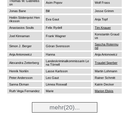
Thomas W. Gabrielss
Asim Popov
Wolf Frass
on
Jonas Bane
Bill
Jesse Grimm
Helén Söderqvist Hen
Eva Gaut
Anja Topf
riksson
Anastasios Soulis
Felix Rydell
Tim Knauer
Konstantin Graud
Joel Kinnaman
Frank Wagner
us
Sascha Rotermu
Simon J. Berger
Göran Svensson
nd
Anja Antonowicz
Hanna
Anja Antonowicz
Landeskriminalkommissarin Le
Alexandra Zetterberg
Traudel Sperber
na Törnell
Henrik Norlén
Lasse Karlsson
Martin Lohmann
Peter Andersson
Leo Gaut
Rainer Schmitt
Sanna Ekman
Linnea Roswall
Katrin Decker
Ruth Vega Fernandez
Marie
Marion Elskis
mehr
(20)...