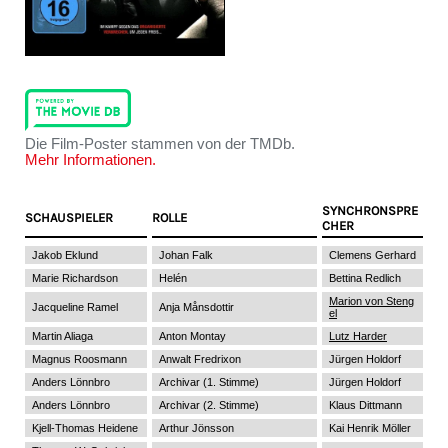
Die Film-Poster stammen von der TMDb.
Mehr Informationen.
SYNCHRONSPRE
SCHAUSPIELER
ROLLE
CHER
Jakob Eklund
Johan Falk
Clemens Gerhard
Marie Richardson
Helén
Bettina Redlich
Marion von Steng
Jacqueline Ramel
Anja Månsdottir
el
Martin Aliaga
Anton Montay
Lutz Harder
Magnus Roosmann
Anwalt Fredrixon
Jürgen Holdorf
Anders Lönnbro
Archivar (1. Stimme)
Jürgen Holdorf
Anders Lönnbro
Archivar (2. Stimme)
Klaus Dittmann
Kjell-Thomas Heidene
Arthur Jönsson
Kai Henrik Möller