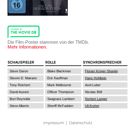
Die Film-Poster stammen von der TMDb.
Mehr Informationen.
SCHAUSPIELER
ROLLE
SYNCHRONSPRECHER
Steve Daron
Blake Blackman
Florian Krüger-Shantin
Steven D. Mairano
Eric Kauffman
Hans Hohlbein
Tony Reichert
Mark Melbourne
Axel Lutter
David Ausem
Officer Thompson
Nicolas Böll
Burt Reynolds
Seagrass Lambert
Norbert Langer
Steve Alberts
Sheriff McFadden
Uli Krohm
Impressum
|
Datenschutz