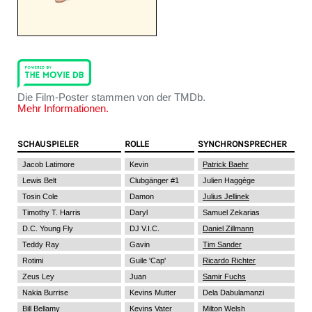
Die Film-Poster stammen von der TMDb.
Mehr Informationen.
SCHAUSPIELER
ROLLE
SYNCHRONSPRECHER
Jacob Latimore
Kevin
Patrick Baehr
Lewis Belt
Clubgänger #1
Julien Haggège
Tosin Cole
Damon
Julius Jellinek
Timothy T. Harris
Daryl
Samuel Zekarias
D.C. Young Fly
DJ V.I.C.
Daniel Zillmann
Teddy Ray
Gavin
Tim Sander
Rotimi
Guile 'Cap'
Ricardo Richter
Zeus Ley
Juan
Samir Fuchs
Nakia Burrise
Kevins Mutter
Dela Dabulamanzi
Bill Bellamy
Kevins Vater
Milton Welsh