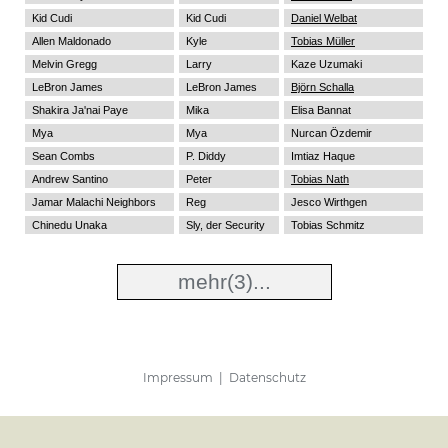
Kid Cudi
Kid Cudi
Daniel Welbat
Allen Maldonado
Kyle
Tobias Müller
Melvin Gregg
Larry
Kaze Uzumaki
LeBron James
LeBron James
Björn Schalla
Shakira Ja'nai Paye
Mika
Elisa Bannat
Mya
Mya
Nurcan Özdemir
Sean Combs
P. Diddy
Imtiaz Haque
Andrew Santino
Peter
Tobias Nath
Jamar Malachi Neighbors
Reg
Jesco Wirthgen
Chinedu Unaka
Sly, der Security
Tobias Schmitz
mehr
(3)...
Impressum
|
Datenschutz