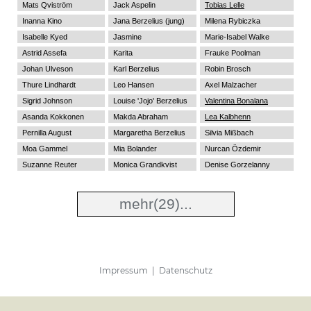
Mats Qviström
Jack Aspelin
Tobias Lelle
Inanna Kino
Jana Berzelius (jung)
Milena Rybiczka
Isabelle Kyed
Jasmine
Marie-Isabel Walke
Astrid Assefa
Karita
Frauke Poolman
Johan Ulveson
Karl Berzelius
Robin Brosch
Thure Lindhardt
Leo Hansen
Axel Malzacher
Sigrid Johnson
Louise 'Jojo' Berzelius
Valentina Bonalana
Asanda Kokkonen
Makda Abraham
Lea Kalbhenn
Pernilla August
Margaretha Berzelius
Silvia Mißbach
Moa Gammel
Mia Bolander
Nurcan Özdemir
Suzanne Reuter
Monica Grandkvist
Denise Gorzelanny
mehr
(29)...
Impressum
|
Datenschutz