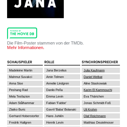
Die Film-Poster stammen von der TMDb.
Mehr Informationen.
SCHAUSPIELER
ROLLE
SYNCHRONSPRECHER
Madeleine Martin
Jana Berzelius
Julia Kaufmann
Mahmut Suvakci
Amin Telmen
Daniel Welbat
Anna Sise
Annelie Lindgren
Aline Staskowiak
Peshang Rad
Danilo Peña
Karim El Kammouchi
Mela Tesfazion
Emma Levin
Eva Thärichen
Adam Stålhammar
Fabian 'Fabbe'
Jonas Schmidt-Foß
Zlatko Buric
Gavril 'Baba' Bolanaki
Uli Krohm
Gerhard Hoberstorfer
Hans Juhlén
Olaf Reichmann
Fredrik Hallgren
Henrik Levin
Matthias Deutelmoser