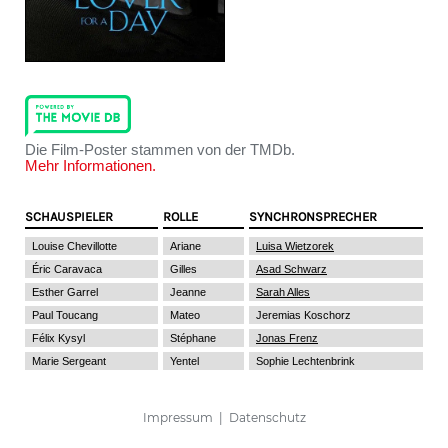
Die Film-Poster stammen von der TMDb.
Mehr Informationen.
SCHAUSPIELER
ROLLE
SYNCHRONSPRECHER
Louise Chevillotte
Ariane
Luisa Wietzorek
Éric Caravaca
Gilles
Asad Schwarz
Esther Garrel
Jeanne
Sarah Alles
Paul Toucang
Mateo
Jeremias Koschorz
Félix Kysyl
Stéphane
Jonas Frenz
Marie Sergeant
Yentel
Sophie Lechtenbrink
Impressum
|
Datenschutz