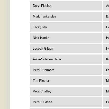
Daryl Fidelak
A
Mark Tankersley
B
Jacky Ido
H
Nick Hardin
H
Joseph Gilgun
Hy
Anne-Solenne Hatte
K
Peter Stormare
La
Tim Plester
M
Pete Chaffey
M
Peter Hudson
P