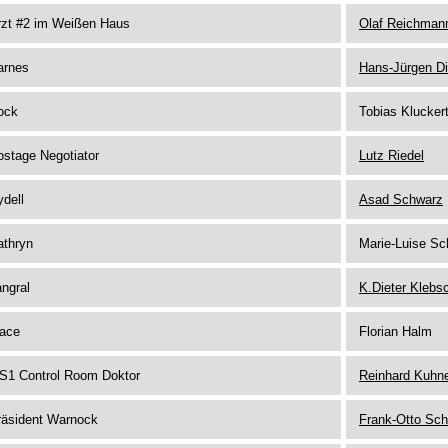
rzt #2 im Weißen Haus
Olaf Reichman
arnes
Hans-Jürgen Di
ock
Tobias Klucker
ostage Negotiator
Lutz Riedel
dell
Asad Schwarz
athryn
Marie-Luise S
ngral
K.Dieter Klebs
ace
Florian Halm
S1 Control Room Doktor
Reinhard Kuhne
räsident Warnock
Frank-Otto Sc