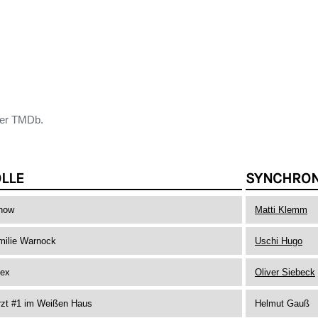
der TMDb.
LLE
SYNCHRO
now
Matti Klemm
milie Warnock
Uschi Hugo
lex
Oliver Siebeck
rzt #1 im Weißen Haus
Helmut Gauß