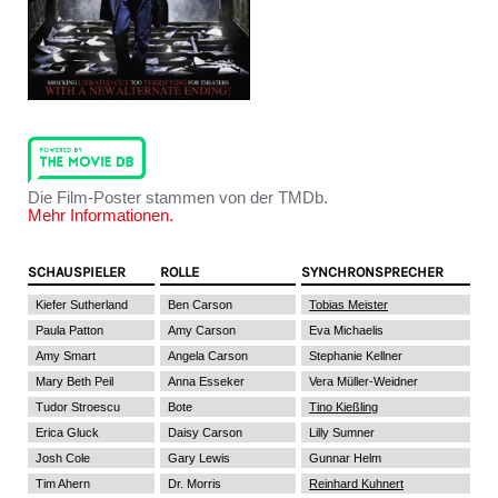
Die Film-Poster stammen von der TMDb.
Mehr Informationen.
SCHAUSPIELER
ROLLE
SYNCHRONSPRECHER
Kiefer Sutherland
Ben Carson
Tobias Meister
Paula Patton
Amy Carson
Eva Michaelis
Amy Smart
Angela Carson
Stephanie Kellner
Mary Beth Peil
Anna Esseker
Vera Müller-Weidner
Tudor Stroescu
Bote
Tino Kießling
Erica Gluck
Daisy Carson
Lilly Sumner
Josh Cole
Gary Lewis
Gunnar Helm
Tim Ahern
Dr. Morris
Reinhard Kuhnert