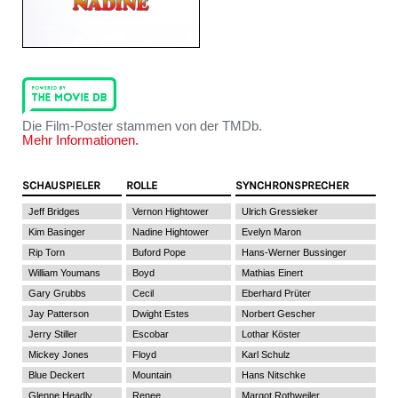
Die Film-Poster stammen von der TMDb.
Mehr Informationen.
SCHAUSPIELER
ROLLE
SYNCHRONSPRECHER
Jeff Bridges
Vernon Hightower
Ulrich Gressieker
Kim Basinger
Nadine Hightower
Evelyn Maron
Rip Torn
Buford Pope
Hans-Werner Bussinger
William Youmans
Boyd
Mathias Einert
Gary Grubbs
Cecil
Eberhard Prüter
Jay Patterson
Dwight Estes
Norbert Gescher
Jerry Stiller
Escobar
Lothar Köster
Mickey Jones
Floyd
Karl Schulz
Blue Deckert
Mountain
Hans Nitschke
Glenne Headly
Renee
Margot Rothweiler