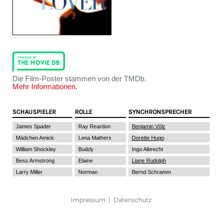
Die Film-Poster stammen von der TMDb.
Mehr Informationen.
SCHAUSPIELER
ROLLE
SYNCHRONSPRECHER
James Spader
Ray Reardon
Benjamin Völz
Mädchen Amick
Lena Mathers
Dorette Hugo
William Shockley
Buddy
Ingo Albrecht
Bess Armstrong
Elaine
Liane Rudolph
Larry Miller
Norman
Bernd Schramm
Impressum
|
Datenschutz