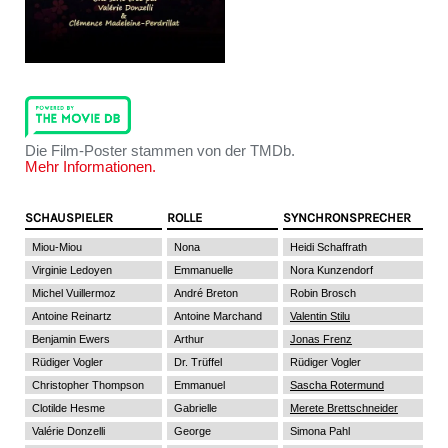
Die Film-Poster stammen von der TMDb.
Mehr Informationen.
SCHAUSPIELER
ROLLE
SYNCHRONSPRECHER
Miou-Miou
Nona
Heidi Schaffrath
Virginie Ledoyen
Emmanuelle
Nora Kunzendorf
Michel Vuillermoz
André Breton
Robin Brosch
Antoine Reinartz
Antoine Marchand
Valentin Stilu
Benjamin Ewers
Arthur
Jonas Frenz
Rüdiger Vogler
Dr. Trüffel
Rüdiger Vogler
Christopher Thompson
Emmanuel
Sascha Rotermund
Clotilde Hesme
Gabrielle
Merete Brettschneider
Valérie Donzelli
George
Simona Pahl