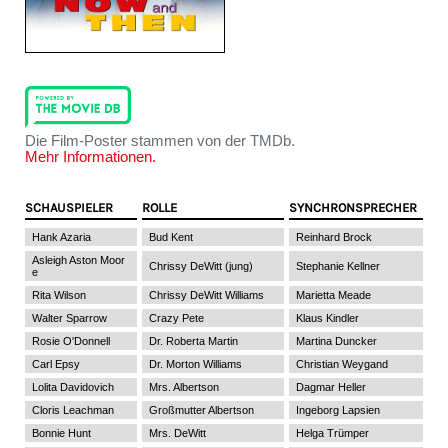
Die Film-Poster stammen von der TMDb.
Mehr Informationen.
SCHAUSPIELER
ROLLE
SYNCHRONSPRECHER
Hank Azaria
Bud Kent
Reinhard Brock
Asleigh Aston Moor
Chrissy DeWitt (jung)
Stephanie Kellner
e
Rita Wilson
Chrissy DeWitt Williams
Marietta Meade
Walter Sparrow
Crazy Pete
Klaus Kindler
Rosie O'Donnell
Dr. Roberta Martin
Martina Duncker
Carl Epsy
Dr. Morton Williams
Christian Weygand
Lolita Davidovich
Mrs. Albertson
Dagmar Heller
Cloris Leachman
Großmutter Albertson
Ingeborg Lapsien
Bonnie Hunt
Mrs. DeWitt
Helga Trümper