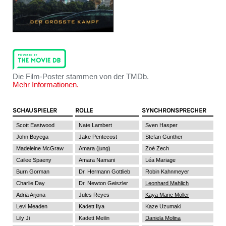
Die Film-Poster stammen von der TMDb.
Mehr Informationen.
SCHAUSPIELER
ROLLE
SYNCHRONSPRECHER
Scott Eastwood
Nate Lambert
Sven Hasper
John Boyega
Jake Pentecost
Stefan Günther
Madeleine McGraw
Amara (jung)
Zoé Zech
Cailee Spaeny
Amara Namani
Léa Mariage
Burn Gorman
Dr. Hermann Gottlieb
Robin Kahnmeyer
Charlie Day
Dr. Newton Geiszler
Leonhard Mahlich
Adria Arjona
Jules Reyes
Kaya Marie Möller
Levi Meaden
Kadett Ilya
Kaze Uzumaki
Lily Ji
Kadett Meilin
Daniela Molina