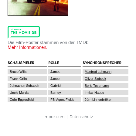
Die Film-Poster stammen von der TMDb.
Mehr Informationen.
SCHAUSPIELER
ROLLE
SYNCHRONSPRECHER
Bruce Willis
James
Manfred Lehmann
Frank Grillo
Jacob
Oliver Siebeck
Johnathon Schaech
Gabriel
Boris Tessmann
Uncle Murda
Barney
Imtiaz Haque
Colin Egglesfield
FBI Agent Fields
Jörn Linnenbröker
Impressum
|
Datenschutz