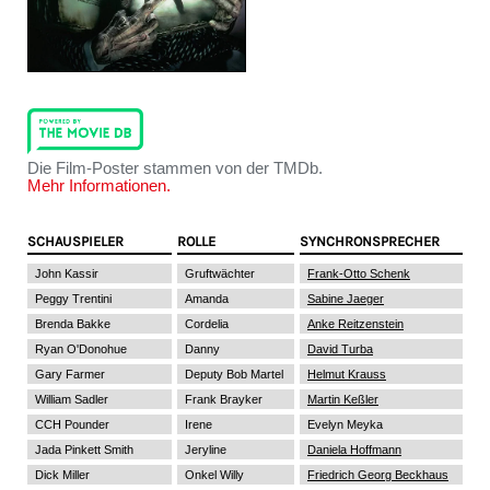
Die Film-Poster stammen von der TMDb.
Mehr Informationen.
SCHAUSPIELER
ROLLE
SYNCHRONSPRECHER
John Kassir
Gruftwächter
Frank-Otto Schenk
Peggy Trentini
Amanda
Sabine Jaeger
Brenda Bakke
Cordelia
Anke Reitzenstein
Ryan O'Donohue
Danny
David Turba
Gary Farmer
Deputy Bob Martel
Helmut Krauss
William Sadler
Frank Brayker
Martin Keßler
CCH Pounder
Irene
Evelyn Meyka
Jada Pinkett Smith
Jeryline
Daniela Hoffmann
Dick Miller
Onkel Willy
Friedrich Georg Beckhaus