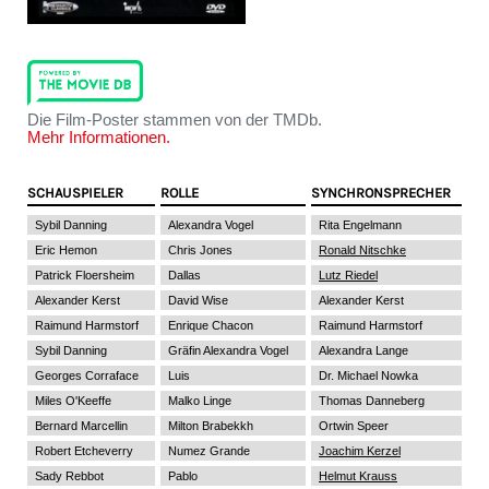
Die Film-Poster stammen von der TMDb.
Mehr Informationen.
SCHAUSPIELER
ROLLE
SYNCHRONSPRECHER
Sybil Danning
Alexandra Vogel
Rita Engelmann
Eric Hemon
Chris Jones
Ronald Nitschke
Patrick Floersheim
Dallas
Lutz Riedel
Alexander Kerst
David Wise
Alexander Kerst
Raimund Harmstorf
Enrique Chacon
Raimund Harmstorf
Sybil Danning
Gräfin Alexandra Vogel
Alexandra Lange
Georges Corraface
Luis
Dr. Michael Nowka
Miles O'Keeffe
Malko Linge
Thomas Danneberg
Bernard Marcellin
Milton Brabekkh
Ortwin Speer
Robert Etcheverry
Numez Grande
Joachim Kerzel
Sady Rebbot
Pablo
Helmut Krauss