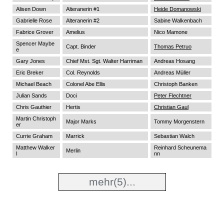
Alisen Down
Alteranerin #1
Heide Domanowski
Gabrielle Rose
Alteranerin #2
Sabine Walkenbach
Fabrice Grover
Amelius
Nico Mamone
Spencer Maybe
Capt. Binder
Thomas Petruo
e
Gary Jones
Chief Mst. Sgt. Walter Harriman
Andreas Hosang
Eric Breker
Col. Reynolds
Andreas Müller
Michael Beach
Colonel Abe Ellis
Christoph Banken
Julian Sands
Doci
Peter Flechtner
Chris Gauthier
Hertis
Christian Gaul
Martin Christoph
Major Marks
Tommy Morgenstern
er
Currie Graham
Marrick
Sebastian Walch
Matthew Walker
Reinhard Scheunema
Merlin
I
nn
mehr
(5)...