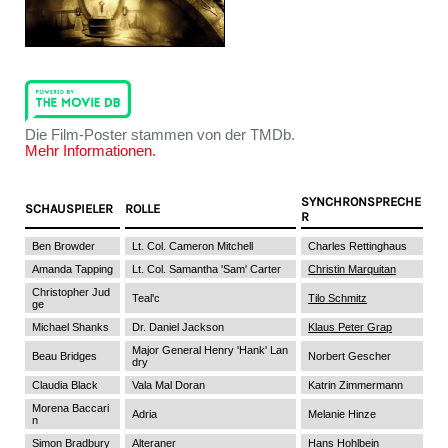
Die Film-Poster stammen von der TMDb.
Mehr Informationen.
SYNCHRONSPRECHE
SCHAUSPIELER
ROLLE
R
Ben Browder
Lt. Col. Cameron Mitchell
Charles Rettinghaus
Amanda Tapping
Lt. Col. Samantha 'Sam' Carter
Christin Marquitan
Christopher Jud
Teal'c
Tilo Schmitz
ge
Michael Shanks
Dr. Daniel Jackson
Klaus Peter Grap
Major General Henry 'Hank' Lan
Beau Bridges
Norbert Gescher
dry
Claudia Black
Vala Mal Doran
Katrin Zimmermann
Morena Baccari
Adria
Melanie Hinze
n
Simon Bradbury
Alteraner
Hans Hohlbein