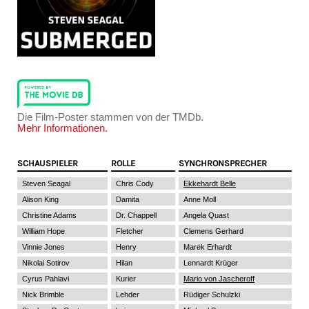
Die Film-Poster stammen von der TMDb.
Mehr Informationen.
SCHAUSPIELER
ROLLE
SYNCHRONSPRECHER
Steven Seagal
Chris Cody
Ekkehardt Belle
Alison King
Damita
Anne Moll
Christine Adams
Dr. Chappell
Angela Quast
William Hope
Fletcher
Clemens Gerhard
Vinnie Jones
Henry
Marek Erhardt
Nikolai Sotirov
Hilan
Lennardt Krüger
Cyrus Pahlavi
Kurier
Mario von Jascheroff
Nick Brimble
Lehder
Rüdiger Schulzki