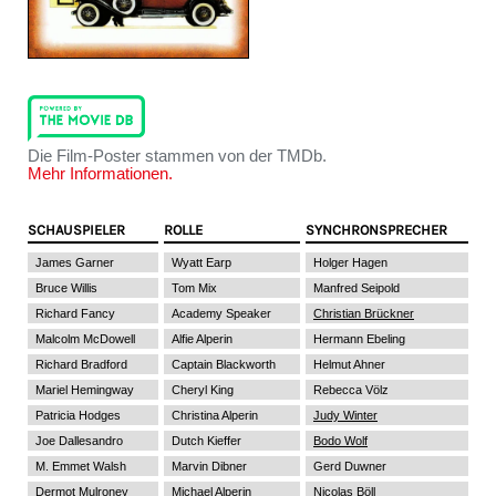
Die Film-Poster stammen von der TMDb.
Mehr Informationen.
SCHAUSPIELER
ROLLE
SYNCHRONSPRECHER
James Garner
Wyatt Earp
Holger Hagen
Bruce Willis
Tom Mix
Manfred Seipold
Richard Fancy
Academy Speaker
Christian Brückner
Malcolm McDowell
Alfie Alperin
Hermann Ebeling
Richard Bradford
Captain Blackworth
Helmut Ahner
Mariel Hemingway
Cheryl King
Rebecca Völz
Patricia Hodges
Christina Alperin
Judy Winter
Joe Dallesandro
Dutch Kieffer
Bodo Wolf
M. Emmet Walsh
Marvin Dibner
Gerd Duwner
Dermot Mulroney
Michael Alperin
Nicolas Böll