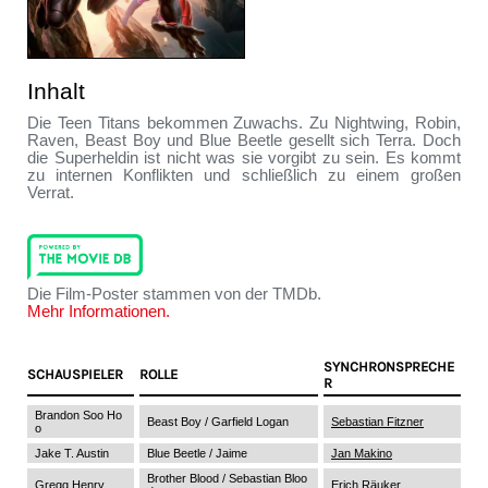
Inhalt
Die Teen Titans bekommen Zuwachs. Zu Nightwing, Robin,
Raven, Beast Boy und Blue Beetle gesellt sich Terra. Doch
die Superheldin ist nicht was sie vorgibt zu sein. Es kommt
zu internen Konflikten und schließlich zu einem großen
Verrat.
Die Film-Poster stammen von der TMDb.
Mehr Informationen.
SYNCHRONSPRECHE
SCHAUSPIELER
ROLLE
R
Brandon Soo Ho
Beast Boy / Garfield Logan
Sebastian Fitzner
o
Jake T. Austin
Blue Beetle / Jaime
Jan Makino
Brother Blood / Sebastian Bloo
Gregg Henry
Erich Räuker