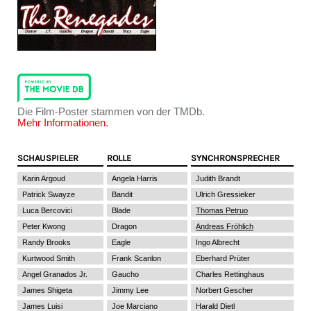
Die Film-Poster stammen von der TMDb.
Mehr Informationen.
SCHAUSPIELER
ROLLE
SYNCHRONSPRECHER
Karin Argoud
Angela Harris
Judith Brandt
Patrick Swayze
Bandit
Ulrich Gressieker
Luca Bercovici
Blade
Thomas Petruo
Peter Kwong
Dragon
Andreas Fröhlich
Randy Brooks
Eagle
Ingo Albrecht
Kurtwood Smith
Frank Scanlon
Eberhard Prüter
Angel Granados Jr.
Gaucho
Charles Rettinghaus
James Shigeta
Jimmy Lee
Norbert Gescher
James Luisi
Joe Marciano
Harald Dietl