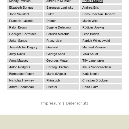
Mandy Patinkin
Alfred De Musset
Helmut Krauss
Elizabeth Spriggs
Baroness Laginsky
Andrea Brix
John Savident
Buloz
Hans-Joachim Hanisch
Francois Lalande
Doktor
Marlin Wick
Ralph Brown
Eugène Delacroix
Rüdiger Joswig
Georges Corraface
Felicien Mallefille
Leon Boden
Julian Sands
Franz Liszt
Patrick Winczewski
Jean-Michel Dagory
Gastwirt
Manfred Petersen
Judy Davis
George Sand
Viola Sauer
Anna Massey
Georges Mutter
Tilly Lauenstein
Anton Rodgers
Herzog D'Antan
Klaus Sonnenschein
Bernadette Peters
Marie d'Agoult
Katja Nottke
Nicholas Hawtrey
Philosoph
Christian Brückner
André Chaumeau
Priester
Heinz Palm
Impressum
|
Datenschutz