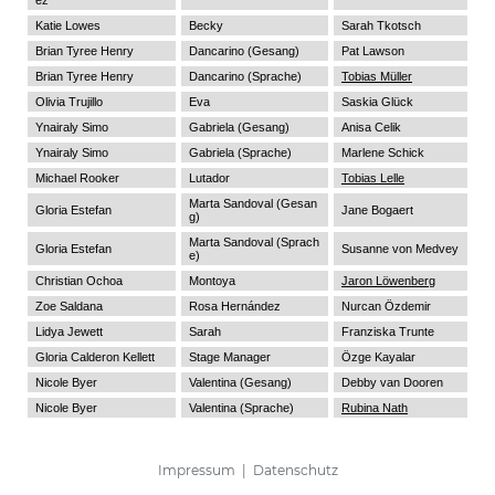
ez
Katie Lowes
Becky
Sarah Tkotsch
Brian Tyree Henry
Dancarino (Gesang)
Pat Lawson
Brian Tyree Henry
Dancarino (Sprache)
Tobias Müller
Olivia Trujillo
Eva
Saskia Glück
Ynairaly Simo
Gabriela (Gesang)
Anisa Celik
Ynairaly Simo
Gabriela (Sprache)
Marlene Schick
Michael Rooker
Lutador
Tobias Lelle
Marta Sandoval (Gesan
Gloria Estefan
Jane Bogaert
g)
Marta Sandoval (Sprach
Gloria Estefan
Susanne von Medvey
e)
Christian Ochoa
Montoya
Jaron Löwenberg
Zoe Saldana
Rosa Hernández
Nurcan Özdemir
Lidya Jewett
Sarah
Franziska Trunte
Gloria Calderon Kellett
Stage Manager
Özge Kayalar
Nicole Byer
Valentina (Gesang)
Debby van Dooren
Nicole Byer
Valentina (Sprache)
Rubina Nath
Impressum
|
Datenschutz