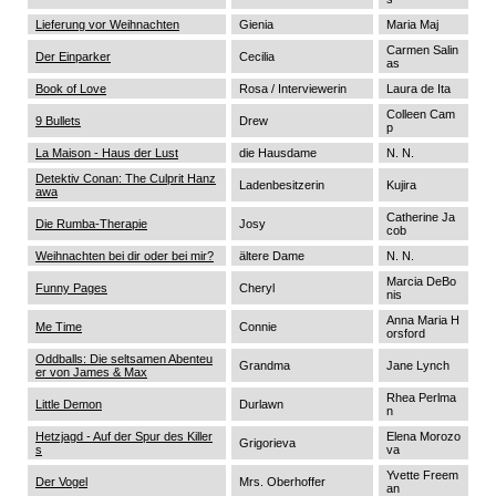
Lieferung vor Weihnachten
Gienia
Maria Maj
Carmen Salin
Der Einparker
Cecilia
as
Book of Love
Rosa / Interviewerin
Laura de Ita
Colleen Cam
9 Bullets
Drew
p
La Maison - Haus der Lust
die Hausdame
N. N.
Detektiv Conan: The Culprit Hanz
Ladenbesitzerin
Kujira
awa
Catherine Ja
Die Rumba-Therapie
Josy
cob
Weihnachten bei dir oder bei mir?
ältere Dame
N. N.
Marcia DeBo
Funny Pages
Cheryl
nis
Anna Maria H
Me Time
Connie
orsford
Oddballs: Die seltsamen Abenteu
Grandma
Jane Lynch
er von James & Max
Rhea Perlma
Little Demon
Durlawn
n
Hetzjagd - Auf der Spur des Killer
Elena Morozo
Grigorieva
s
va
Yvette Freem
Der Vogel
Mrs. Oberhoffer
an