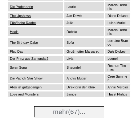
Marcia DeBo
Die Professorin
Laurie
nis
The Upshaws
Jan Dewitt
Diane Delano
Fünffache Rache
Julia
Luisa Muriel
Marcia DeBo
Heels
Debbie
nis
Lorraine Brac
The Birthday Cake
Sofia
co
Flag Day
Großmutter Margaret
Dale Dickey
Der Prinz aus Zamunda 2
Livia
Luenell
Roshon Tho
Swan Song
Shaundell
mas
Cree Summe
Die Patrick Star Show
Andys Mutter
r
Alles ist gutgegangen
Direktorin der Klinik
Annie Mercier
Love and Monsters
Janice
Hazel Phillips
mehr(67)...