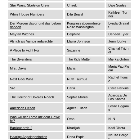
Star Wars: Skeleton Crew
Chaelt
Dale Soules
Kathleen Tur
White House Plumbers
Dita Beard
ner
Der Morgen davor und das Leben
Kongressabgeordnete
Lynda Gravat
danach
Rose Washington
t
Mayfair Witches
Delphine
Deneen Tyler
Als ich als Vampir aufwachte
Elaina Johnson
Jenni Burke
Chantal Trich
A Place to Fight For
Suzanne
et
The Bikeriders
The Kids Mutter
Mierka Girten
Maria Pau Pig
Mrs. Davis
Maria
em
Rachel Hous
Next Goal Wins
Ruth Taumua
e
Silo
Carla
Clare Perkins
Adargiza De
The Horror of Dolores Roach
Sophia Morris
Los Santos
Leslie Uggam
American Fiction
Agnes Ellison
s
Was will der Lama mit dem Gewe
Oma
N. N.
hr?
Banlieusards 2
Khadijah
Kadi Diarra
Neusa Borge
Haarige Angelegenheiten
Dona Espir
s