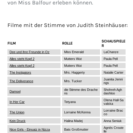
von Miss Balfour erleben können.
Filme mit der Stimme von
Judith Steinhäuser
:
SCHAUSPIELE
FILM
ROLLE
R
Dee und ihre Freunde in Oz
Miss Emerald
LaChanze
Alles steht Kopf 2
Mutters Wut
Paula Pell
Alles steht Kopf 2
Mutters Wut
Paula Pell
The Instigators
Mrs. Haggerty
Natalie Carter
Juanita Jenni
The Deliverance
Mrs. Tucker
ngs
die Stimme des Drache
Shohreh Agh
Damsel
ns
dashloo
Olena Hall-Sa
In Her Car
Tetyana
valska
Lorraine Brac
The Union
Lorraine McKenna
co
Kein Druck
Halina Madej
Anna Seniuk
Agnès Croute
Nice Girls - Einsatz in Nizza
Bats Großmutter
lle