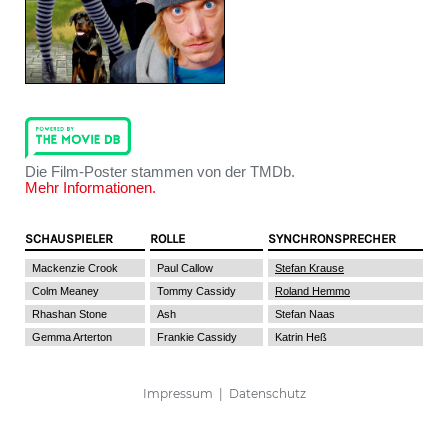
Die Film-Poster stammen von der TMDb.
Mehr Informationen.
SCHAUSPIELER
ROLLE
SYNCHRONSPRECHER
Mackenzie Crook
Paul Callow
Stefan Krause
Colm Meaney
Tommy Cassidy
Roland Hemmo
Rhashan Stone
Ash
Stefan Naas
Gemma Arterton
Frankie Cassidy
Katrin Heß
Impressum
|
Datenschutz