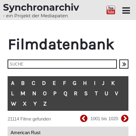
Synchronarchiv
- ein Projekt der Mediapaten
Filmdatenbank
A
B
C
D
E
F
G
H
I
J
K
L
M
N
O
P
Q
R
S
T
U
V
W
X
Y
Z
1001 bis 1020
21114 Filme gefunden
American Rust