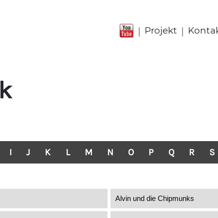
|
|
Projekt
Konta
k
I
J
K
L
M
N
O
P
Q
R
S
Alvin und die Chipmunks