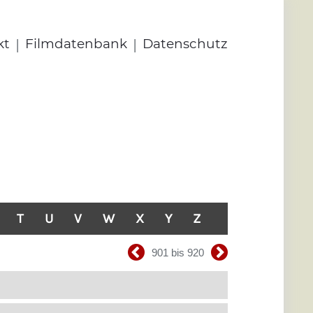
|
|
kt
Filmdatenbank
Datenschutz
T
U
V
W
X
Y
Z
901 bis 920