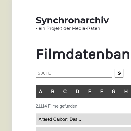
Synchronarchiv
- ein Projekt der Media-Paten
Filmdatenban
A
B
C
D
E
F
G
H
21114 Filme gefunden
Altered Carbon: Das...