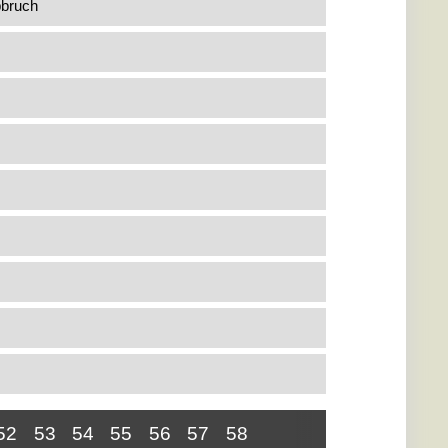
pbruch
52
53
54
55
56
57
58