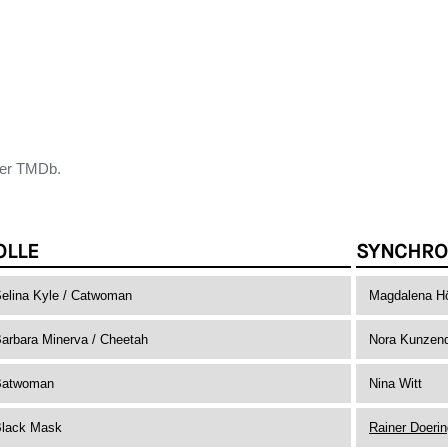
der TMDb.
OLLE
SYNCHRO
elina Kyle / Catwoman
Magdalena Hö
arbara Minerva / Cheetah
Nora Kunzend
Batwoman
Nina Witt
lack Mask
Rainer Doerin