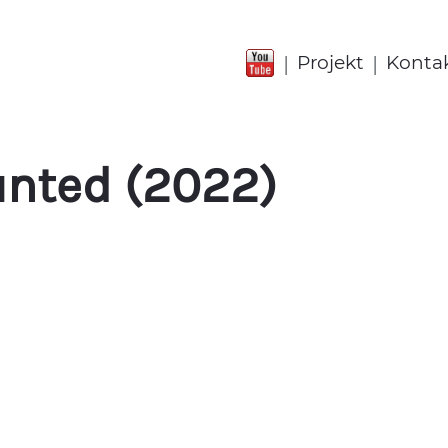
|
|
Projekt
Konta
nted (2022)