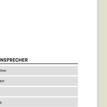
NSPRECHER
fner
orf
g