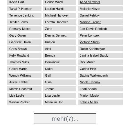
Kevin Hart
Cedric Ward
Asad Schwarz
Taraji P. Henson
Lauren Harris
Melanie Hinze
Terrence Jenkins
Michael Hanover
Daniel Fehlow
Jenifer Lewis
Loretta Hanover
Martina Treger
Romany Malco
Zeke
Jan-David Rönfeldt
Gary Owen
Dennis Bennett
Peter Lontzek
Gabrielle Union
Kristen
Victoria Sturm
Chris Brown
Alex
Robin Kahnmeyer
Kelly Rowland
Brenda
Janina Isabell Batoly
Thomas Miles
Dominique
Dirk Müller
Caleel Harris
Duke
Cedric Eich
Wendy Williams
Gail
Sabine Walkenbach
Arielle Kebbel
Gina
Nicole Hannak
Morris Chestnut
James
Leon Boden
Lisa Leslie
Lisa Leslie
Marion Musiol
William Packer
Mann im Bad
Tobias Müller
mehr
(7)...