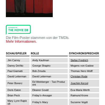
Die Film-Poster stammen von der TMDb.
Mehr Informationen.
SCHAUSPIELER
ROLLE
SYNCHRONSPRECHER
Jim Carrey
Andy Kaufman
Stefan Fredrich
Danny DeVito
George Shapiro
Mogens von Gadow
Paul Giamatti
Bob Zmuda
Thomas Nero Wolff
David Letterman
David Letterman
Christian Rode
Ed Weinberger - Taxi Produz
Peter Bonerz
Joachim Kerzel
ent
Doris Eaton
Eleanor Gould
Eva-Maria Werth
Brian Peck
Friday's-Ansager
Raimund Krone
Mary Lynn Rajsk
Friday's Mary
Suzanne Vogdt
ub