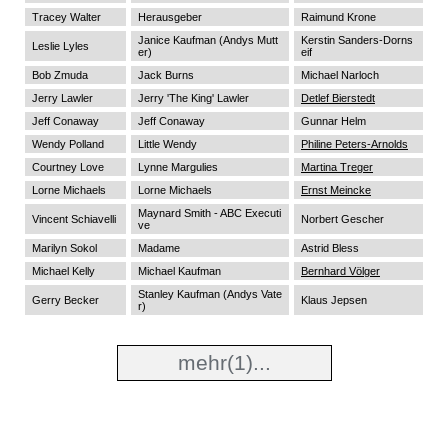
Tracey Walter
Herausgeber
Raimund Krone
Janice Kaufman (Andys Mutt
Kerstin Sanders-Dorns
Leslie Lyles
er)
eif
Bob Zmuda
Jack Burns
Michael Narloch
Jerry Lawler
Jerry 'The King' Lawler
Detlef Bierstedt
Jeff Conaway
Jeff Conaway
Gunnar Helm
Wendy Polland
Little Wendy
Philine Peters-Arnolds
Courtney Love
Lynne Margulies
Martina Treger
Lorne Michaels
Lorne Michaels
Ernst Meincke
Maynard Smith - ABC Executi
Vincent Schiavelli
Norbert Gescher
ve
Marilyn Sokol
Madame
Astrid Bless
Michael Kelly
Michael Kaufman
Bernhard Völger
Stanley Kaufman (Andys Vate
Gerry Becker
Klaus Jepsen
r)
mehr
(1)...