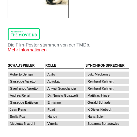
Die Film-Poster stammen von der TMDb.
Mehr Informationen.
SCHAUSPIELER
ROLLE
SYNCHRONSPRECHER
Roberto Benigni
Attilio
Lutz Mackensy
Giuseppe Varetto
Advokat
Reinhard Kuhnert
Gianfranco Varetto
Anwalt Scuotilancia
Reinhard Kuhnert
Andrea Renzi
Dr. Nunzio Guazzelli
Matthias Hinze
Giuseppe Battiston
Ermanno
Gerald Schaale
Jean Reno
Fuad
K.Dieter Klebsch
Emilia Fox
Nancy
Nana Spier
Nicoletta Braschi
Vittoria
Susanna Bonaséwicz