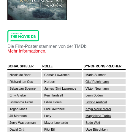
Die Film-Poster stammen von der TMDb.
Mehr Informationen.
SCHAUSPIELER
ROLLE
SYNCHRONSPRECHER
Nicole de Boer
Cassie Lawrence
Maria Sumner
Richard Ian Cox
Herbert
Olaf Reichmann
Sebastian Spence
James 'Jim' Lawrence
Viktor Neumann
Emy Aneke
Ken Hardsell
Leon Boden
Samantha Ferris
Lillian Herris
Sabine Arnhold
Tegan Moss
Lori Lawrence
Kaya Marie Möller
Jill Morrison
Lucy
Magdalena Turba
Jerry Wasserman
Mayor Leonardo
Bodo Wolf
David Orth
Pilot Bill
Uwe Büschken