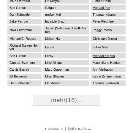
Mike Ostroski
Dr. Minyak
Florian Halm
Ben Giroux
Gilligan
Michael Pan
Dan Schneider
großer Hai
Thomas Kästner
Jake Farrow
Invisible Brad
Peter Flechtner
Junior (Sohn von Sheriff Pus
Nika Futterman
Peggy Pollow
ter)
Michael C. Rogers
kleiner Hai
Christoph Drobig
Richard Steven Hor
Larvin
Julian Mau
vitz
Ben Giroux
Leroy
Michael Kargus
Gunnar Sizemore
Little Dingus
Maximiliane Häcke
Carrie Barrett
Mary Gaperman
Ann Vielhaben
Jill Benjamin
Miss Shapen
Katrin Zimmermann
Dan Schneider
Mr. Mouse
Thomas Fedrowitz
mehr
(16)...
Impressum
|
Datenschutz