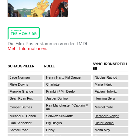
Die Film-Poster stammen von der TMDb.
Mehr Informationen.
SYNCHRONSPRECH
SCHAUSPIELER
ROLLE
ER
Jace Norman
Henry Hart / Kid Danger
Nicolas Rathod
Riele Downs
Charlotte
Maria Hönig
Frankie Grande
Frankini / Mr. Beefo
Fabian Hollwitz
Sean Ryan Fox
Jasper Dunlop
Henning Berg
Ray Manchester / Captain M
Cooper Barnes
Marcel Collé
an
Michael D. Cohen
Schwoz Schwartz
Bernhard Völger
Dan Schneider
Big Dingus
Dieter Memel
Somali Rose
Daisy
Moira May