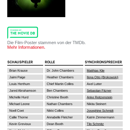
Die Film-Poster stammen von der TMDb.
Mehr Informationen.
SCHAUSPIELER
ROLLE
SYNCHRONSPRECHER
Brian Krause
Dr. John Chambers
Matthias Klie
Jaimi Paige
Heather Chambers
Ilona Otto (Brokowski)
Louis Herthum
Chief Martin Collins
Axel Lutter
Jared Abrahamson
Ben Chambers
Sebastian Fitzner
Michelle Hurd
Christine Booth
Anke Reitzenstein
Michael Leone
Nathan Chambers
Nikita Steinert
Noell Coet
Nikki Collins
Josephine Schmidt
Callie Thorne
Annabelle Fletcher
Katrin Zimmermann
Kevin Grevioux
Dean Booth
Tilo Schmitz