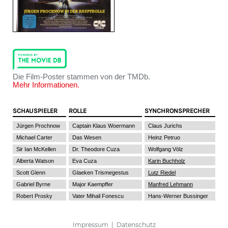
Die Film-Poster stammen von der TMDb.
Mehr Informationen.
SCHAUSPIELER
ROLLE
SYNCHRONSPRECHER
Jürgen Prochnow
Captain Klaus Woermann
Claus Jurichs
Michael Carter
Das Wesen
Heinz Petruo
Sir Ian McKellen
Dr. Theodore Cuza
Wolfgang Völz
Alberta Watson
Eva Cuza
Karin Buchholz
Scott Glenn
Glaeken Trismegestus
Lutz Riedel
Gabriel Byrne
Major Kaempffer
Manfred Lehmann
Robert Prosky
Vater Mihail Fonescu
Hans-Werner Bussinger
Impressum
|
Datenschutz