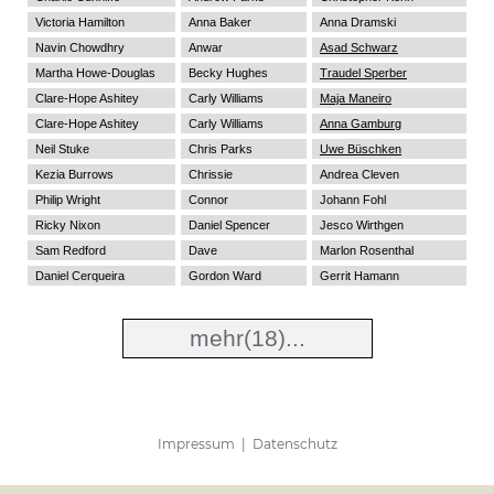
Victoria Hamilton
Anna Baker
Anna Dramski
Navin Chowdhry
Anwar
Asad Schwarz
Martha Howe-Douglas
Becky Hughes
Traudel Sperber
Clare-Hope Ashitey
Carly Williams
Maja Maneiro
Clare-Hope Ashitey
Carly Williams
Anna Gamburg
Neil Stuke
Chris Parks
Uwe Büschken
Kezia Burrows
Chrissie
Andrea Cleven
Philip Wright
Connor
Johann Fohl
Ricky Nixon
Daniel Spencer
Jesco Wirthgen
Sam Redford
Dave
Marlon Rosenthal
Daniel Cerqueira
Gordon Ward
Gerrit Hamann
mehr
(18)...
Impressum
|
Datenschutz