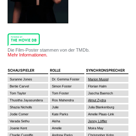
Die Film-Poster stammen von der TMDb.
Mehr Informationen.
SCHAUSPIELER
ROLLE
SYNCHRONSPRECHER
Suranne Jones
Dr. Gemma Foster
Marion Musiol
Bertie Carvel
Simon Foster
Florian Halm
Tom Taylor
Tom Foster
Jascha Baensch
Thusitha Jayasundera
Ros Mahendra
Almut Zydra
Shazia Nicholls
Julie
Julia Blankenburg
Jodie Comer
Kate Parks
Amelie Plaas-Link
Varada Sethu
Aisha
Jenny Löffler
Joanie Kent
Amelie
Moira May
Charlie Cunniffe
Andrew Parks
Christopher Kohn