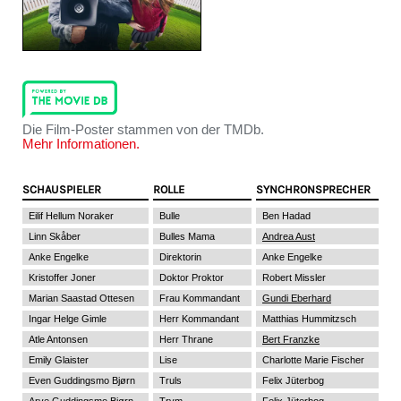
Die Film-Poster stammen von der TMDb.
Mehr Informationen.
SCHAUSPIELER
ROLLE
SYNCHRONSPRECHER
Eilif Hellum Noraker
Bulle
Ben Hadad
Linn Skåber
Bulles Mama
Andrea Aust
Anke Engelke
Direktorin
Anke Engelke
Kristoffer Joner
Doktor Proktor
Robert Missler
Marian Saastad Ottesen
Frau Kommandant
Gundi Eberhard
Ingar Helge Gimle
Herr Kommandant
Matthias Hummitzsch
Atle Antonsen
Herr Thrane
Bert Franzke
Emily Glaister
Lise
Charlotte Marie Fischer
Even Guddingsmo Bjørn
Truls
Felix Jüterbog