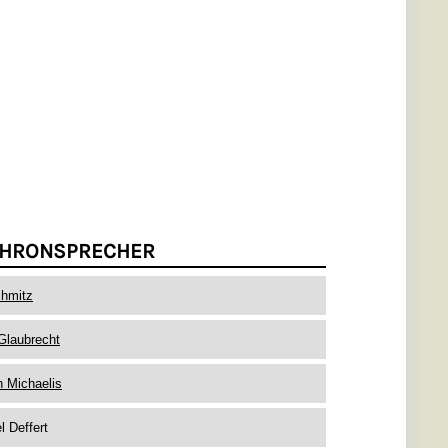
HRONSPRECHER
chmitz
Glaubrecht
n Michaelis
l Deffert