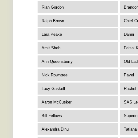
Rian Gordon
Brando
Ralph Brown
Chief C
Lara Peake
Danni
Amit Shah
Faisal 
Ann Queensberry
Old Lad
Nick Rowntree
Pavel
Lucy Gaskell
Rachel
Aaron McCusker
SAS Le
Bill Fellows
Superin
Alexandra Dinu
Tatiana