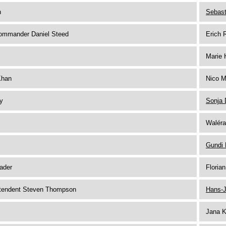
n
Sebast
ommander Daniel Steed
Erich 
Marie 
Khan
Nico 
y
Sonja 
Waléra
Gundi 
ader
Floria
tendent Steven Thompson
Hans-J
Jana 