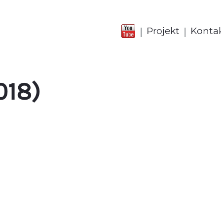
|
|
Projekt
Konta
018)