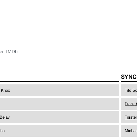
der TMDb.
SYNC
l Knox
Tilo S
Frank 
Belav
Torste
Cho
Michae