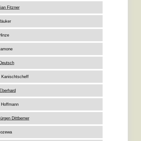
ian Fitzner
Räuker
Hinze
Mamone
Deutsch
 Kanischtscheff
Eberhard
n Hoffmann
ürgen Dittberner
Kozewa