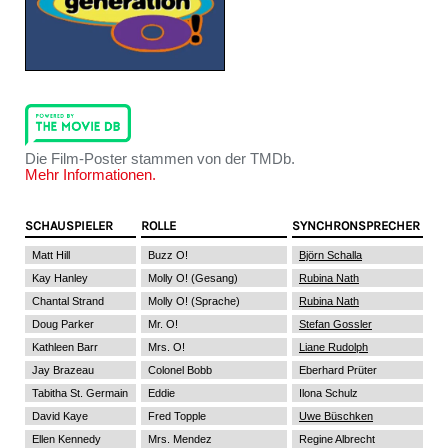
Die Film-Poster stammen von der TMDb.
Mehr Informationen.
SCHAUSPIELER
ROLLE
SYNCHRONSPRECHER
Matt Hill
Buzz O!
Björn Schalla
Kay Hanley
Molly O! (Gesang)
Rubina Nath
Chantal Strand
Molly O! (Sprache)
Rubina Nath
Doug Parker
Mr. O!
Stefan Gossler
Kathleen Barr
Mrs. O!
Liane Rudolph
Jay Brazeau
Colonel Bobb
Eberhard Prüter
Tabitha St. Germain
Eddie
Ilona Schulz
David Kaye
Fred Topple
Uwe Büschken
Ellen Kennedy
Mrs. Mendez
Regine Albrecht