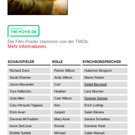
Die Film-Poster stammen von der TMDb.
Mehr Informationen.
SCHAUSPIELER
ROLLE
SYNCHRONSPRECHER
Richard Gere
Parker Wilson
Hubertus Bengsch
Sarah Roemer
Andy Wilson
Maren Rainer
Jason Alexander
Carl
Detlef Bierstedt
Tora Hallström
Heather
Lara Wurmer
Joan Allen
Cate Wilson
Dagmar Dempe
Cary-Hiroyuki Tagawa
Ken
Erich Ludwig
Erick Avari
Jasjeet
Salah Báraka
Davenia McFadden
Mary Anne
Sandra Schwittau
Kevin DeCoste
Ronnie
Domenic Redl
Robbie Sublett
Michael
Julian Manuel