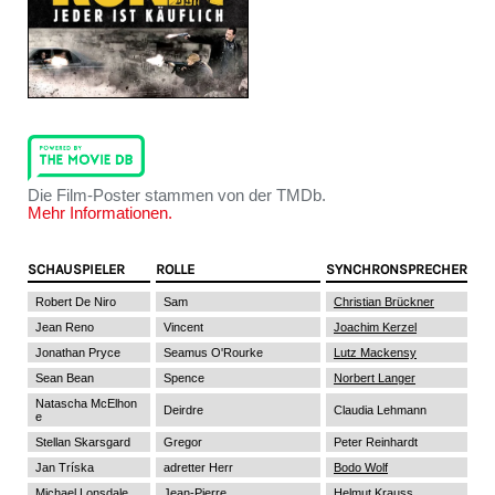
Die Film-Poster stammen von der TMDb.
Mehr Informationen.
SCHAUSPIELER
ROLLE
SYNCHRONSPRECHER
Robert De Niro
Sam
Christian Brückner
Jean Reno
Vincent
Joachim Kerzel
Jonathan Pryce
Seamus O'Rourke
Lutz Mackensy
Sean Bean
Spence
Norbert Langer
Natascha McElhon
Deirdre
Claudia Lehmann
e
Stellan Skarsgard
Gregor
Peter Reinhardt
Jan Tríska
adretter Herr
Bodo Wolf
Michael Lonsdale
Jean-Pierre
Helmut Krauss