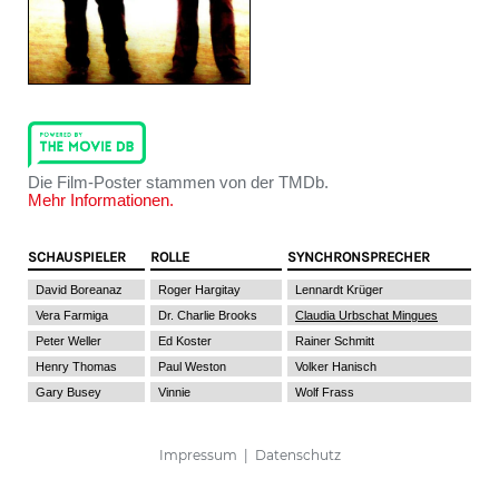
Die Film-Poster stammen von der TMDb.
Mehr Informationen.
SCHAUSPIELER
ROLLE
SYNCHRONSPRECHER
David Boreanaz
Roger Hargitay
Lennardt Krüger
Vera Farmiga
Dr. Charlie Brooks
Claudia Urbschat Mingues
Peter Weller
Ed Koster
Rainer Schmitt
Henry Thomas
Paul Weston
Volker Hanisch
Gary Busey
Vinnie
Wolf Frass
Impressum
|
Datenschutz