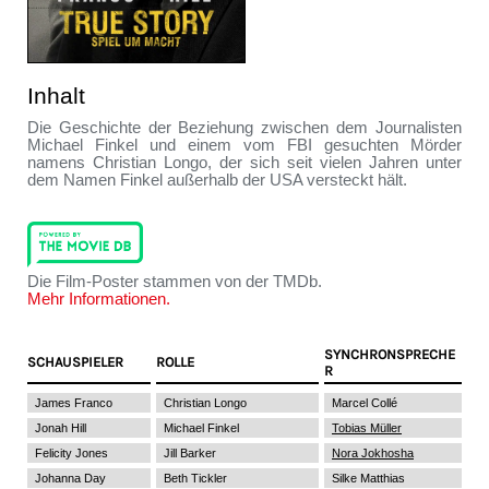
Inhalt
Die Geschichte der Beziehung zwischen dem Journalisten
Michael Finkel und einem vom FBI gesuchten Mörder
namens Christian Longo, der sich seit vielen Jahren unter
dem Namen Finkel außerhalb der USA versteckt hält.
Die Film-Poster stammen von der TMDb.
Mehr Informationen.
SYNCHRONSPRECHE
SCHAUSPIELER
ROLLE
R
James Franco
Christian Longo
Marcel Collé
Jonah Hill
Michael Finkel
Tobias Müller
Felicity Jones
Jill Barker
Nora Jokhosha
Johanna Day
Beth Tickler
Silke Matthias