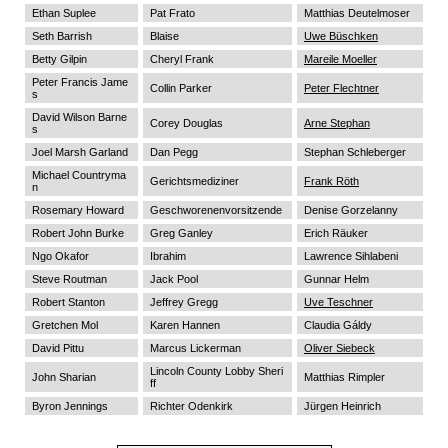
Ethan Suplee
Pat Frato
Matthias Deutelmoser
Seth Barrish
Blaise
Uwe Büschken
Betty Gilpin
Cheryl Frank
Mareile Moeller
Peter Francis Jame
Collin Parker
Peter Flechtner
s
David Wilson Barne
Corey Douglas
Arne Stephan
s
Joel Marsh Garland
Dan Pegg
Stephan Schleberger
Michael Countryma
Gerichtsmediziner
Frank Röth
n
Rosemary Howard
Geschworenenvorsitzende
Denise Gorzelanny
Robert John Burke
Greg Ganley
Erich Räuker
Ngo Okafor
Ibrahim
Lawrence Sihlabeni
Steve Routman
Jack Pool
Gunnar Helm
Robert Stanton
Jeffrey Gregg
Uve Teschner
Gretchen Mol
Karen Hannen
Claudia Gáldy
David Pittu
Marcus Lickerman
Oliver Siebeck
Lincoln County Lobby Sheri
John Sharian
Matthias Rimpler
ff
Byron Jennings
Richter Odenkirk
Jürgen Heinrich