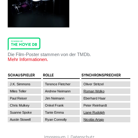
Die Film-Poster stammen von der TMDb.
Mehr Informationen.
SCHAUSPIELER
ROLLE
SYNCHRONSPRECHER
J.K. Simmons
Terence Fletcher
Oliver Stritzel
Miles Teller
Andrew Neimann
Roman Wolko
Paul Reiser
Jim Neimann
Eberhard Haar
Chris Mulkey
Onkel Frank
Peter Reinhardt
Suanne Spoke
Tante Emma
Liane Rudolph
Austin Stowell
Ryan Connolly
Nicolás Artajo
Impressum
|
Datenschutz