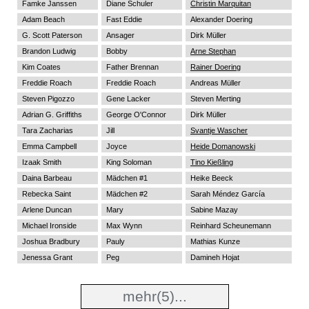
Famke Janssen
Diane Schuler
Christin Marquitan
Adam Beach
Fast Eddie
Alexander Doering
G. Scott Paterson
Ansager
Dirk Müller
Brandon Ludwig
Bobby
Arne Stephan
Kim Coates
Father Brennan
Rainer Doering
Freddie Roach
Freddie Roach
Andreas Müller
Steven Pigozzo
Gene Lacker
Steven Merting
Adrian G. Griffiths
George O'Connor
Dirk Müller
Tara Zacharias
Jill
Svantje Wascher
Emma Campbell
Joyce
Heide Domanowski
Izaak Smith
King Soloman
Tino Kießling
Daina Barbeau
Mädchen #1
Heike Beeck
Rebecka Saint
Mädchen #2
Sarah Méndez García
Arlene Duncan
Mary
Sabine Mazay
Michael Ironside
Max Wynn
Reinhard Scheunemann
Joshua Bradbury
Pauly
Mathias Kunze
Jenessa Grant
Peg
Damineh Hojat
mehr
(5)...