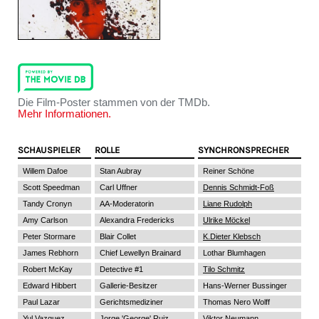
Die Film-Poster stammen von der TMDb.
Mehr Informationen.
SCHAUSPIELER
ROLLE
SYNCHRONSPRECHER
Willem Dafoe
Stan Aubray
Reiner Schöne
Scott Speedman
Carl Uffner
Dennis Schmidt-Foß
Tandy Cronyn
AA-Moderatorin
Liane Rudolph
Amy Carlson
Alexandra Fredericks
Ulrike Möckel
Peter Stormare
Blair Collet
K.Dieter Klebsch
James Rebhorn
Chief Lewellyn Brainard
Lothar Blumhagen
Robert McKay
Detective #1
Tilo Schmitz
Edward Hibbert
Gallerie-Besitzer
Hans-Werner Bussinger
Paul Lazar
Gerichtsmediziner
Thomas Nero Wolff
Yul Vazquez
Jorge 'George' Ruiz
Viktor Neumann