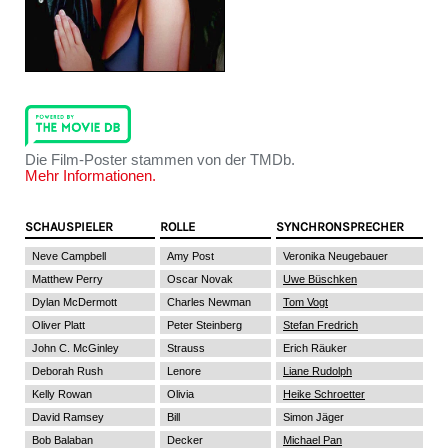
Die Film-Poster stammen von der TMDb.
Mehr Informationen.
SCHAUSPIELER
ROLLE
SYNCHRONSPRECHER
Neve Campbell
Amy Post
Veronika Neugebauer
Matthew Perry
Oscar Novak
Uwe Büschken
Dylan McDermott
Charles Newman
Tom Vogt
Oliver Platt
Peter Steinberg
Stefan Fredrich
John C. McGinley
Strauss
Erich Räuker
Deborah Rush
Lenore
Liane Rudolph
Kelly Rowan
Olivia
Heike Schroetter
David Ramsey
Bill
Simon Jäger
Bob Balaban
Decker
Michael Pan